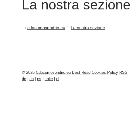
La nostra sezione
cdocomosondrio.eu
La nostra sezione
© 2026
Cdocomosondrio.eu
Best Read
Cookies Policy
RSS
de
|
en
|
es
|
italie
|
nl